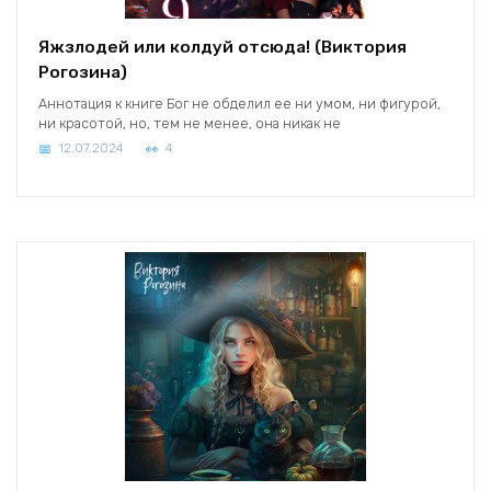
Яжзлодей или колдуй отсюда! (Виктория
Рогозина)
Аннотация к книге Бог не обделил ее ни умом, ни фигурой,
ни красотой, но, тем не менее, она никак не
12.07.2024
4