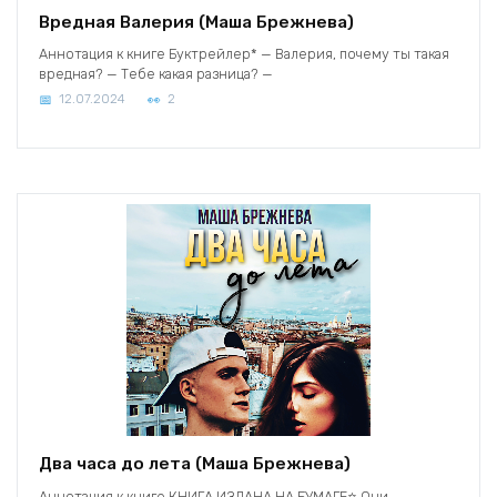
Вредная Валерия (Маша Брежнева)
Аннотация к книге Буктрейлер* — Валерия, почему ты такая
вредная? — Тебе какая разница? —
12.07.2024
2
Два часа до лета (Маша Брежнева)
Аннотация к книге КНИГА ИЗДАНА НА БУМАГЕ⭐️ Они