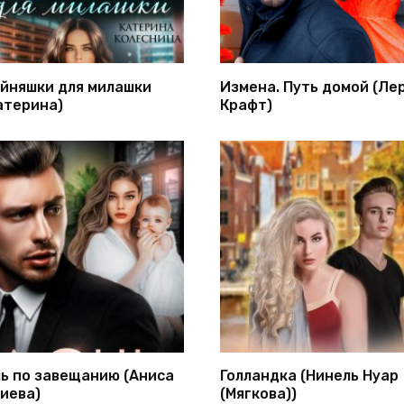
йняшки для милашки
Измена. Путь домой (Ле
атерина)
Крафт)
ь по завещанию (Аниса
Голландка (Нинель Нуар
иева)
(Мягкова))