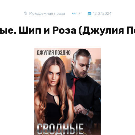
Молодежная проза
7
12.07.2024
ые. Шип и Роза (Джулия П