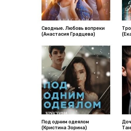
Сводные. Любовь вопреки
Тро
(Анастасия Градцева)
(Ек
Под одним одеялом
Доч
(Кристина Зорина)
Тан