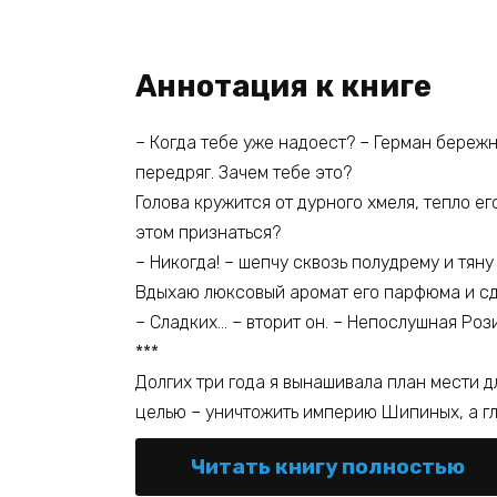
Аннотация к книге
– Когда тебе уже надоест? – Герман бережн
передряг. Зачем тебе это?
Голова кружится от дурного хмеля, тепло е
этом признаться?
– Никогда! – шепчу сквозь полудрему и тяну
Вдыхаю люксовый аромат его парфюма и сде
– Сладких… – вторит он. – Непослушная Рози
***
Долгих три года я вынашивала план мести д
целью – уничтожить империю Шипиных, а гл
Читать книгу полностью