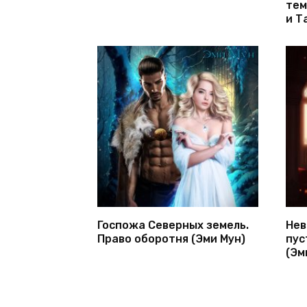
тем
и Т
Госпожа Северных земель.
Нев
Право оборотня (Эми Мун)
пус
(Эм