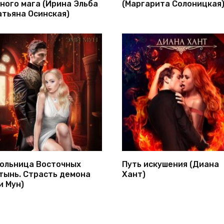
ного мага (Ирина Эльба
(Маргарита Солоницкая
атьяна Осинская)
ольница Восточных
Путь искушения (Диана
тынь. Страсть демона
Хант)
и Мун)