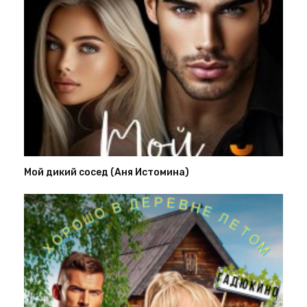
Мой дикий сосед (Аня Истомина)