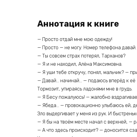
Аннотация к книге
— Просто отдай мне мою одежду!
— Просто — не могу. Номер телефона давай.
— Ты совсем страх потерял, Тарханов?
— Я и не находил, Алёна Максимовна.
— Я уши тебе откручу, понял, мальчик? — п
— Давай… начинай… — подаюсь вперёд к её 
Тормозит, упираясь ладонями мне в грудь.
— Я Бесу пожалуюсь! — жалобно вздрагивает
— Ябеда… — провокационно улыбаюсь ей, де
Зло выдергивает у меня из рук. И быстрен
— Я бы на твоём месте начал с верхней, —
— А что здесь происходит? — доносится сза