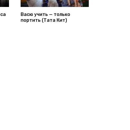
иса
Васю учить — только
портить (Тата Кит)