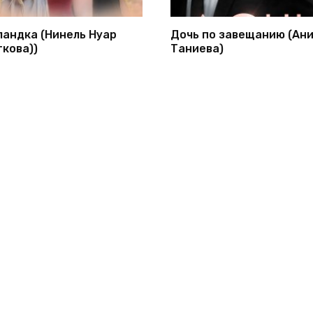
ландка (Нинель Нуар
Дочь по завещанию (Ан
гкова))
Таниева)