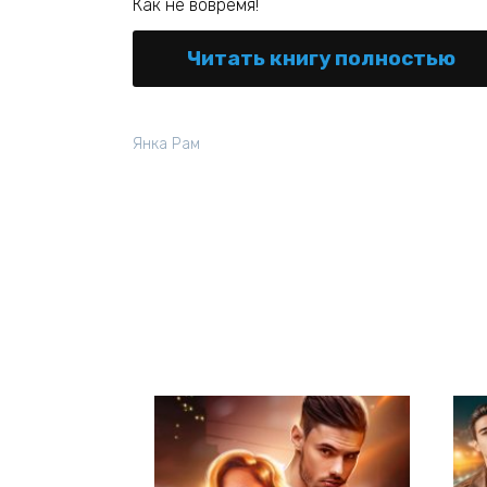
Как не вовремя!
Читать книгу полностью
Янка Рам