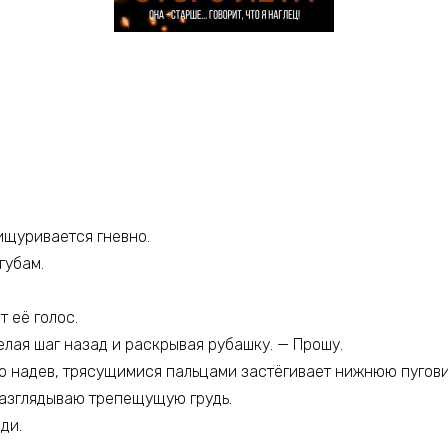
рищуривается гневно.
губам.
 еë голос.
лая шаг назад и раскрывая рубашку. — Прошу.
ько надев, трясущимися пальцами застёгивает нижнюю пугови
 разглядываю трепещущую грудь.
ди.