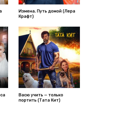
а
Измена. Путь домой (Лера
Крафт)
иса
Васю учить — только
портить (Тата Кит)