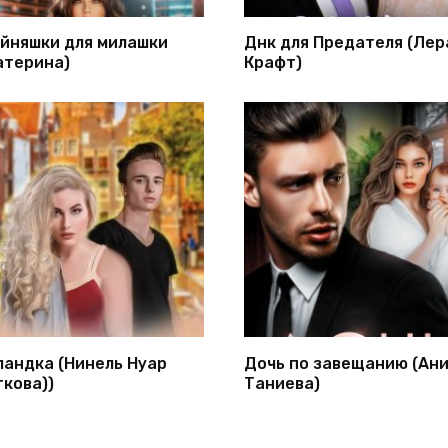
йняшки для милашки
Днк для Предателя (Лер
атерина)
Крафт)
ландка (Нинель Нуар
Дочь по завещанию (Ан
гкова))
Таниева)