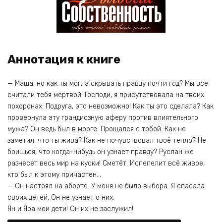
Аннотация к книге
— Маша, но как ты могла скрывать правду почти год? Мы все
считали тебя мёртвой! Господи, я присутствовала на твоих
похоронах. Подруга, это невозможно! Как ты это сделала? Как
провернула эту грандиозную аферу против влиятельного
мужа? Он ведь был в морге. Прощался с тобой. Как не
заметил, что ты жива? Как не почувствовал твоё тепло? Не
боишься, что когда-нибудь он узнает правду? Руслан же
разнесёт весь мир на куски! Сметёт. Испепелит всё живое,
кто был к этому причастен…
— Он настоял на аборте. У меня не было выбора. Я спасала
своих детей. Он не узнает о них.
Ян и Яра мои дети! Он их не заслужил!