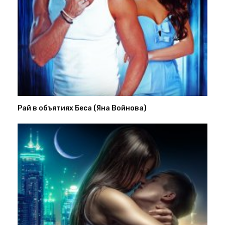
Рай в объятиях Беса (Яна Войнова)