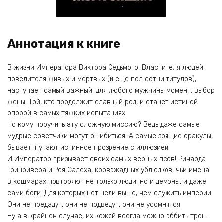
Аннотация к книге
В жизни Императора Виктора Седьмого, Властителя людей,
повелителя живых и мертвых (и еще пол сотни титулов),
наступает самый важный, для любого мужчины момент: выбор
жены. Той, кто продолжит славный род, и станет истиной
опорой в самых тяжких испытаниях.
Но кому поручить эту сложную миссию? Ведь даже самые
мудрые советчики могут ошибиться. А самые зрящие оракулы,
бывает, путают истинное прозрение с иллюзией.
И Император призывает своих самых верных псов! Ричарда
Гринривера и Рея Салеха, кровожадных ублюдков, чьи имена
в кошмарах повторяют не только люди, но и демоны, и даже
сами боги. Для которых нет цели выше, чем служить империи.
Они не предадут, они не подведут, они не усомнятся.
Ну а в крайнем случае, их кожей всегда можно оббить трон.