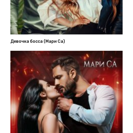
Девочка босса (Мари Са)