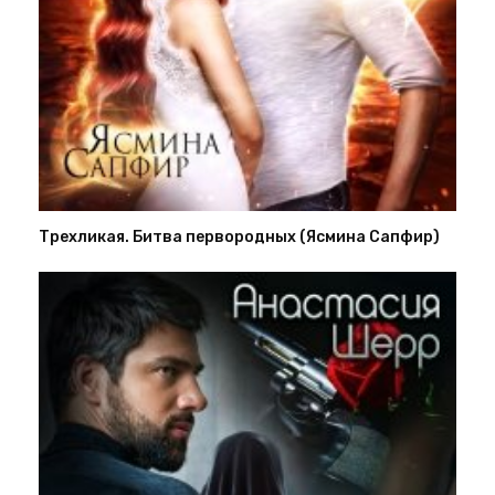
Трехликая. Битва первородных (Ясмина Сапфир)