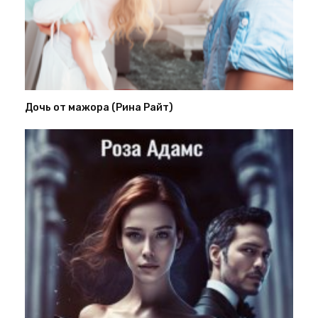
Дочь от мажора (Рина Райт)