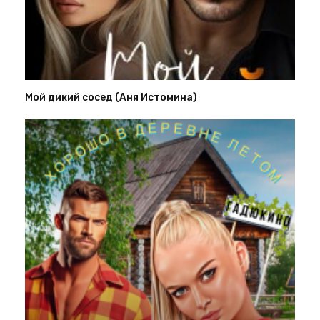
Мой дикий сосед (Аня Истомина)