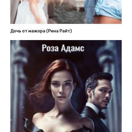
Дочь от мажора (Рина Райт)