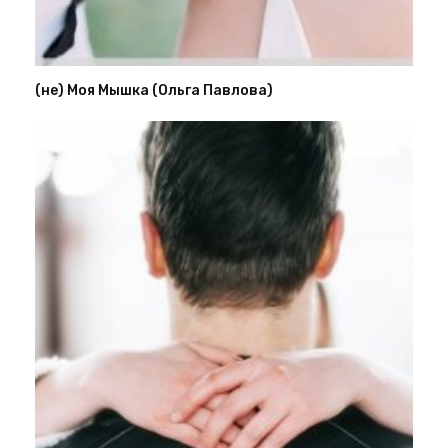
(не) Моя Мышка (Ольга Павлова)