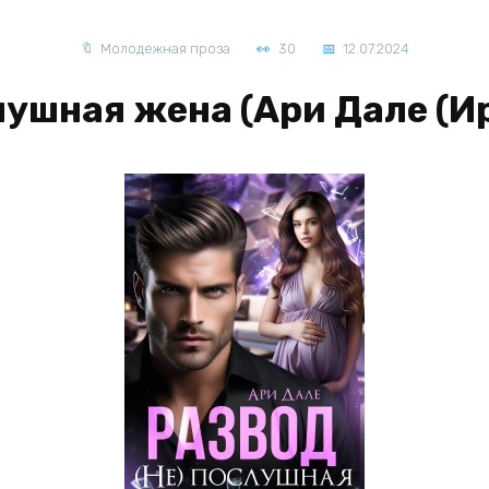
Молодежная проза
30
12.07.2024
слушная жена (Ари Дале (И