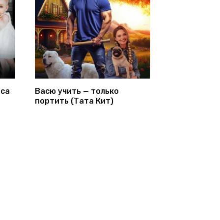
иса
Васю учить — только
портить (Тата Кит)