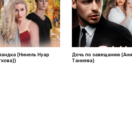
ландка (Нинель Нуар
Дочь по завещанию (Ан
гкова))
Таниева)