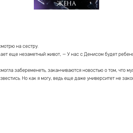
мотрю на сестру.
вает еще незаметный живот, — У нас с Денисом будет ребено
 смогла забеременеть, заканчиваются новостью о том, что м
звестись. Но как я могу, ведь еще даже университет не зако