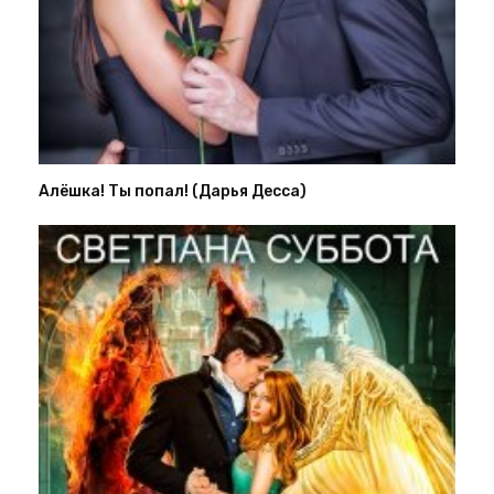
Алёшка! Ты попал! (Дарья Десса)