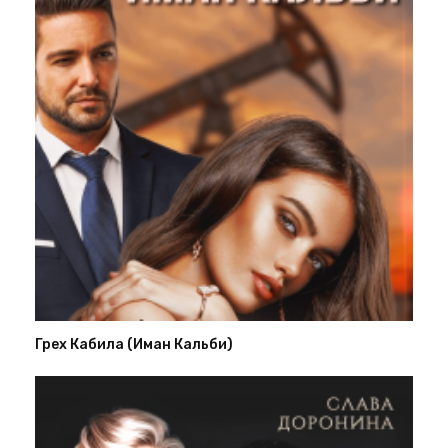
Грех Кабила (Иман Кальби)