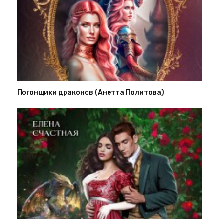
Погонщики драконов (Анетта Политова)