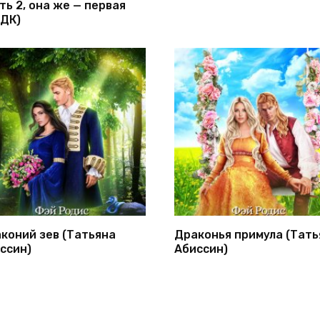
ть 2, она же — первая
ДК)
коний зев (Татьяна
Драконья примула (Тать
ссин)
Абиссин)