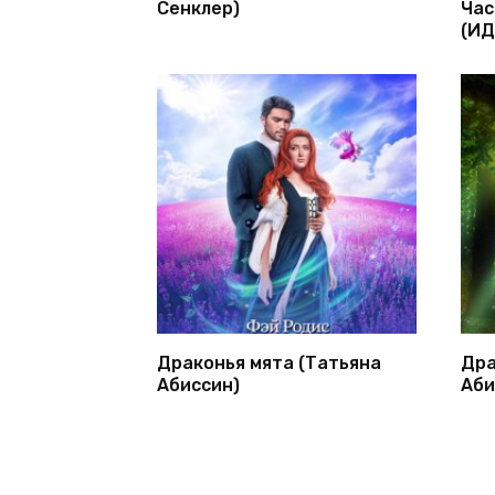
Сенклер)
Час
(ИД
Драконья мята (Татьяна
Дра
Абиссин)
Аби