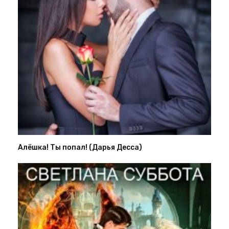
Алёшка! Ты попал! (Дарья Десса)