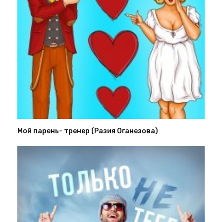
Мой парень- тренер (Разия Оганезова)