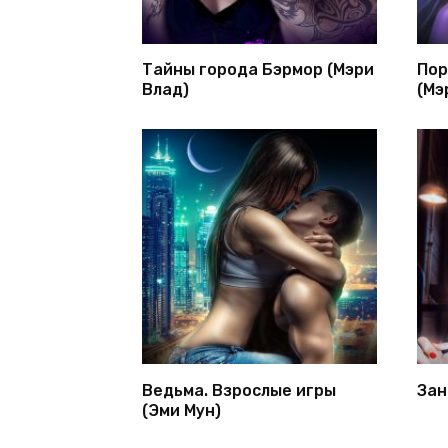
Тайны города Бэрмор (Мэри
Пор
Влад)
(Мэ
Ведьма. Взрослые игры
Зан
(Эми Мун)