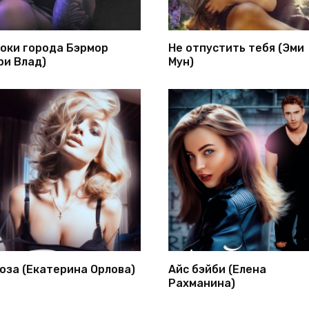
оки города Бэрмор
Не отпустить тебя (Эми
ри Влад)
Мун)
оза (Екатерина Орлова)
Айс бэйби (Елена
Рахманина)