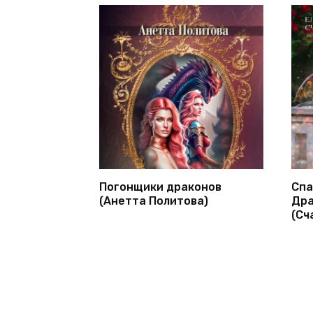
Погонщики драконов
Спа
(Анетта Политова)
Дра
(Сч