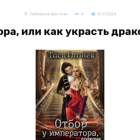
Любовное фэнтези
4
12.07.2024
ра, или как украсть драк