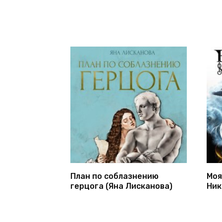
План по соблазнению
Моя
герцога (Яна Лисканова)
Ник