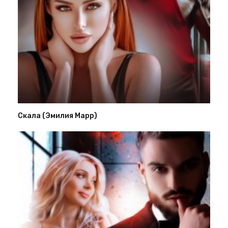
Скала (Эмилия Марр)