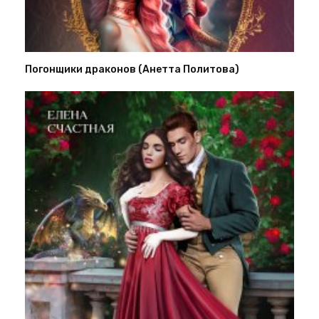
Погонщики драконов (Анетта Политова)