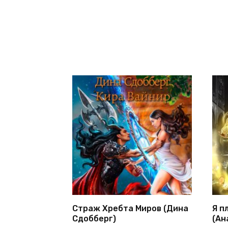
Страж Хребта Миров (Дина
Я п
Сдобберг)
(Ан