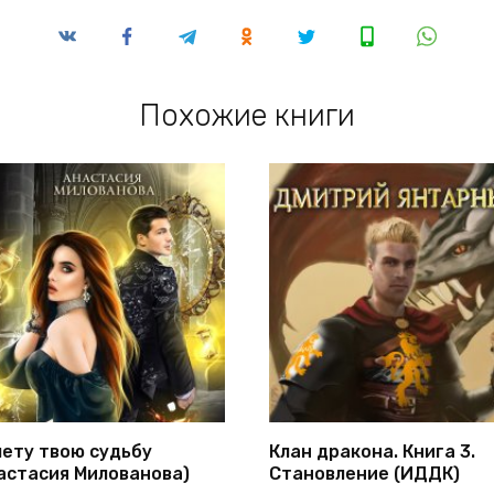
Похожие книги
лету твою судьбу
Клан дракона. Книга 3.
астасия Милованова)
Становление (ИДДК)