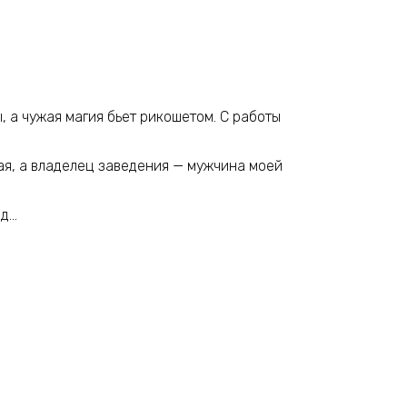
, а чужая магия бьет рикошетом. С работы
ная, а владелец заведения — мужчина моей
од…