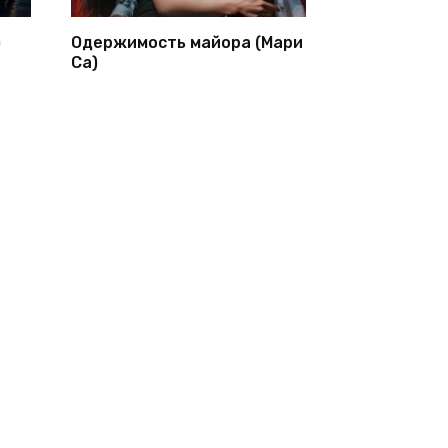
)
Одержимость майора (Мари
Са)