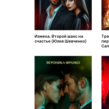
Измена. Второй шанс на
Тре
счастье (Юлия Шевченко)
пер
Сап