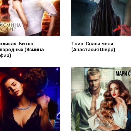
хликая. Битва
Таир. Спаси меня
вородных (Ясмина
(Анастасия Шерр)
фир)