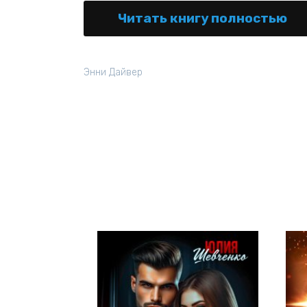
Читать книгу полностью
Энни Дайвер