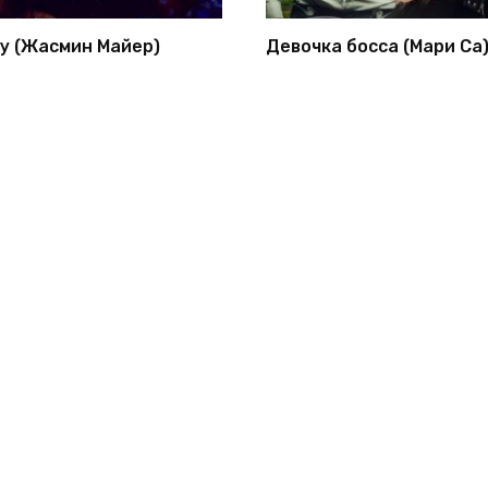
у (Жасмин Майер)
Девочка босса (Мари Са