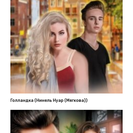
Голландка (Нинель Нуар (Мягкова))