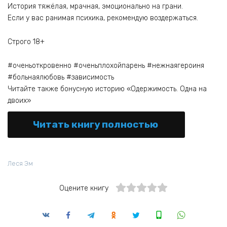
История тяжёлая, мрачная, эмоционально на грани.
Если у вас ранимая психика, рекомендую воздержаться.
Строго 18+
#оченьоткровенно #оченьплохойпарень #нежнаягероиня
#больнаялюбовь #зависимость
Читайте также бонусную историю «Одержимость. Одна на
двоих»
Читать книгу полностью
Леся Эм
Оцените книгу