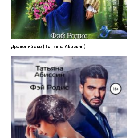
Драконий зев (Татьяна Абиссин)