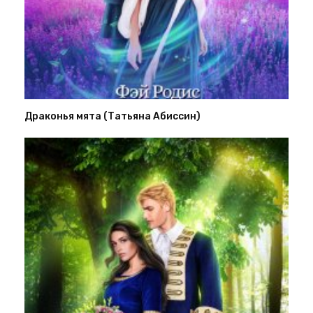
Драконья мята (Татьяна Абиссин)