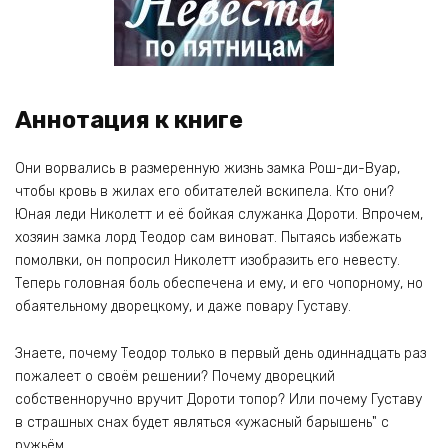
Аннотация к книге
Они ворвались в размеренную жизнь замка Рош-ди-Вуар,
чтобы кровь в жилах его обитателей вскипела. Кто они?
Юная леди Николетт и её бойкая служанка Дороти. Впрочем,
хозяин замка лорд Теодор сам виноват. Пытаясь избежать
помолвки, он попросил Николетт изобразить его невесту.
Теперь головная боль обеспечена и ему, и его чопорному, но
обаятельному дворецкому, и даже повару Густаву.
Знаете, почему Теодор только в первый день одиннадцать раз
пожалеет о своём решении? Почему дворецкий
собственноручно вручит Дороти топор? Или почему Густаву
в страшных снах будет являться «ужасный барышень" с
ружьём…