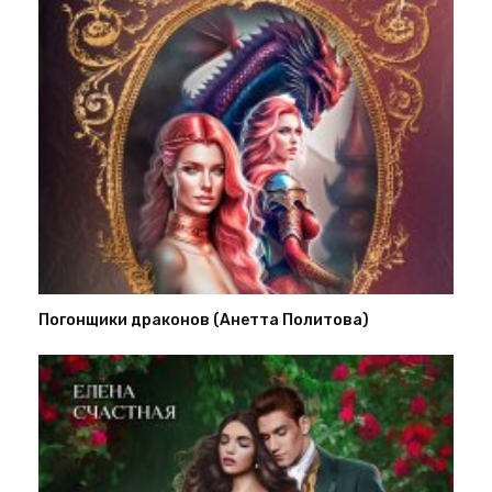
Погонщики драконов (Анетта Политова)