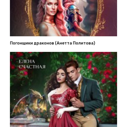
Погонщики драконов (Анетта Политова)