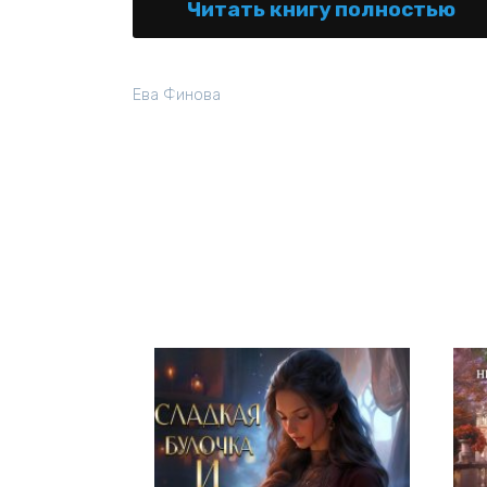
Читать книгу полностью
Ева Финова