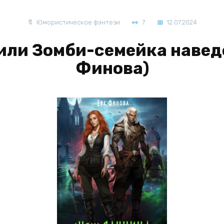
Юмористическое фэнтези
7
12.07.2024
 или Зомби-семейка навед
Финова)