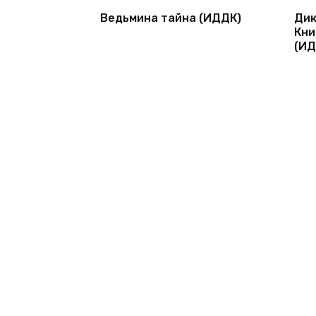
Ведьмина тайна (ИДДК)
Дик
Кни
(ИД
© 2026 1bookva.ru