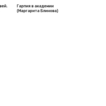
вей.
Гарпия в академии
ь
(Маргарита Блинова)