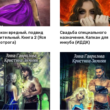
кон вредный, подвид
Свадьба специального
ительный. Книга 2 (Яся
назначения. Капкан для
отрога)
инкуба (ИДДК)