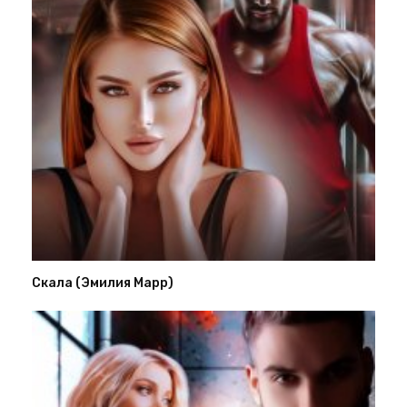
Скала (Эмилия Марр)