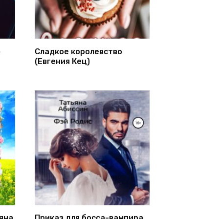
)
Сладкое королевство
(Евгения Кец)
яна
Приказ для босса-вампира