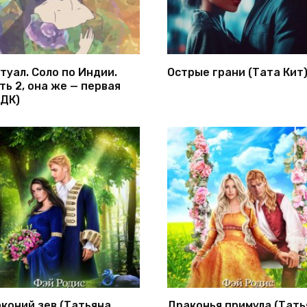
туал. Соло по Индии.
Острые грани (Тата Кит
ть 2, она же — первая
ДК)
коний зев (Татьяна
Драконья примула (Тать