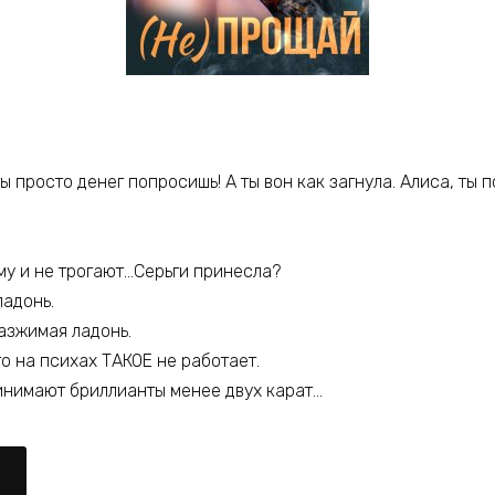
ты просто денег попросишь! А ты вон как загнула. Алиса, ты 
му и не трогают…Серьги принесла?
ладонь.
разжимая ладонь.
то на психах ТАКОЕ не работает.
инимают бриллианты менее двух карат…