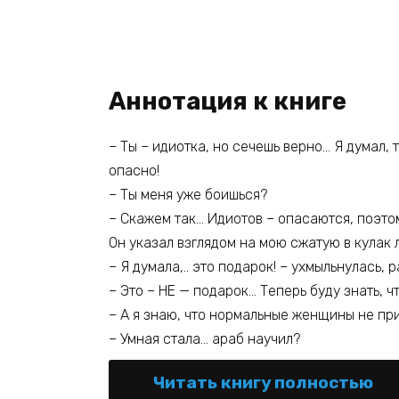
Аннотация к книге
– Ты – идиотка, но сечешь верно… Я думал, 
опасно!
– Ты меня уже боишься?
– Скажем так… Идиотов – опасаются, поэто
Он указал взглядом на мою сжатую в кулак 
– Я думала,.. это подарок! – ухмыльнулась, 
– Это – НЕ — подарок… Теперь буду знать, ч
– А я знаю, что нормальные женщины не пр
– Умная стала… араб научил?
Читать книгу полностью