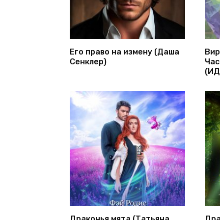
Его право на измену (Даша
Вир
Сенклер)
Час
(ИД
Драконья мята (Татьяна
Дра