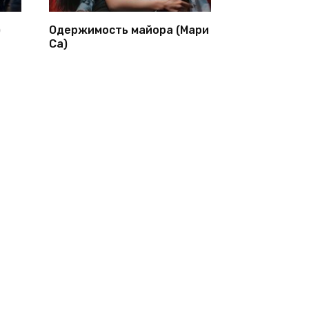
)
Одержимость майора (Мари
Са)