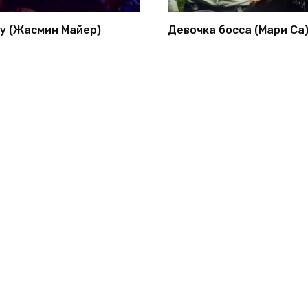
у (Жасмин Майер)
Девочка босса (Мари Са