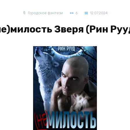
Городское фэнтези
6
12.07.2024
не)милость Зверя (Рин Руу