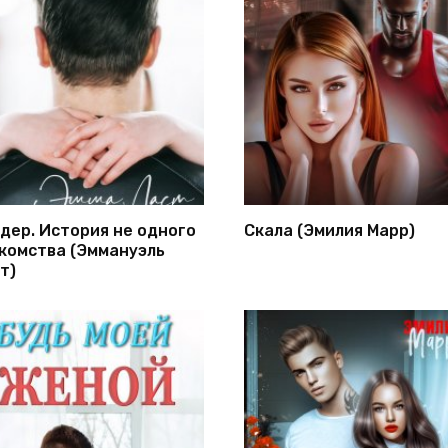
дер. История не одного
Скала (Эмилия Марр)
комства (Эммануэль
т)