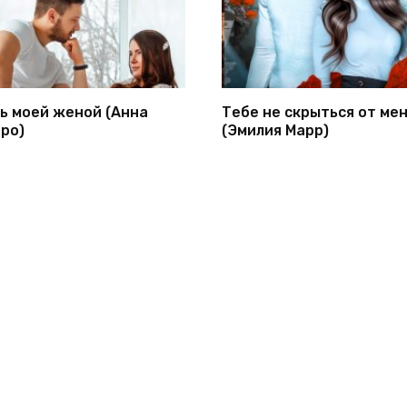
ь моей женой (Анна
Тебе не скрыться от ме
ро)
(Эмилия Марр)