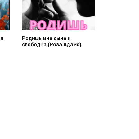
ня
Родишь мне сына и
свободна (Роза Адамс)