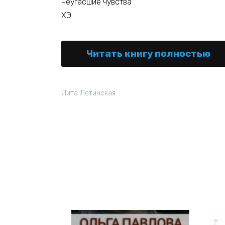
неугасшие чувства
ХЭ
Читать книгу полностью
Лита Летинская