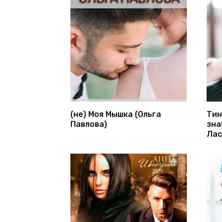
(не) Моя Мышка (Ольга
Тин
Павлова)
зна
Лас