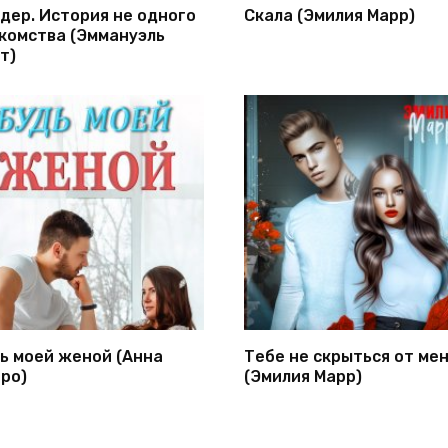
дер. История не одного
Скала (Эмилия Марр)
комства (Эммануэль
т)
ь моей женой (Анна
Тебе не скрыться от ме
ро)
(Эмилия Марр)