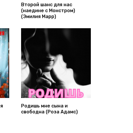
Второй шанс для нас
(наедине с Монстром)
(Эмилия Марр)
ня
Родишь мне сына и
свободна (Роза Адамс)