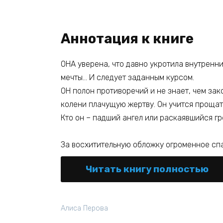
Аннотация к книге
ОНА уверена, что давно укротила внутренних
мечты… И следует заданным курсом.
ОН полон противоречий и не знает, чем зак
колени плачущую жертву. Он учится прощат
Кто он – падший ангел или раскаявшийся гр
За восхитительную обложку огроменное сп
Читать книгу полностью
Алиса Перова