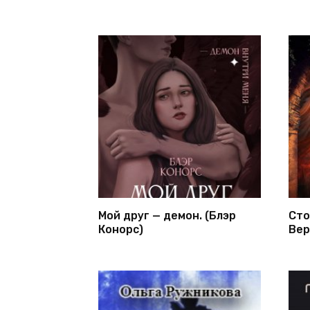
Мой друг — демон. (Блэр
Сто
Конорс)
Вер