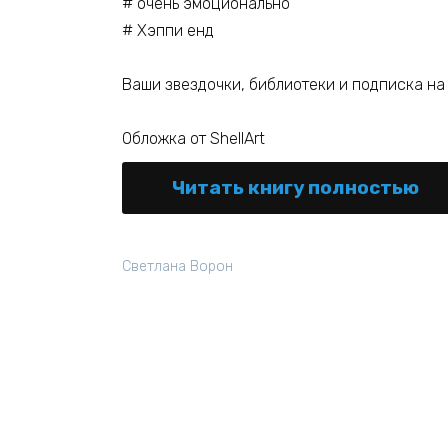
# очень эмоционально
# Хэппи енд
Ваши звездочки, библиотеки и подписка на
Обложка от ShellArt
Читать книгу полностью
Светлана Ворон