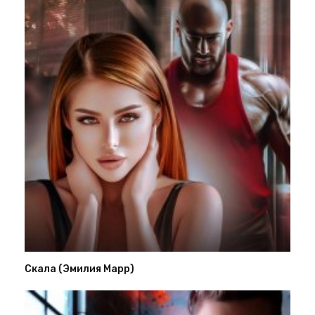
Скала (Эмилия Марр)