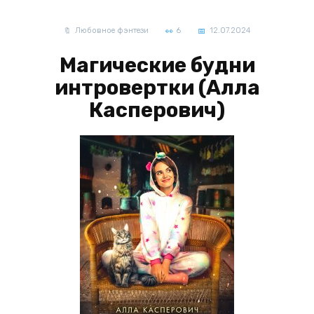
Любовное фэнтези
6
12.07.2024
Магические будни
интровертки (Алла
Касперович)