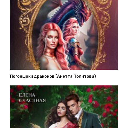
Погонщики драконов (Анетта Политова)