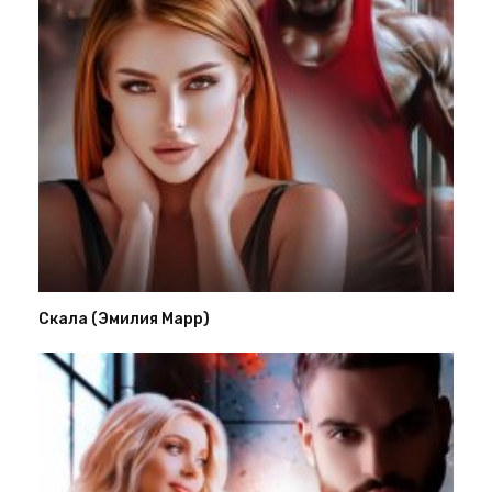
Скала (Эмилия Марр)