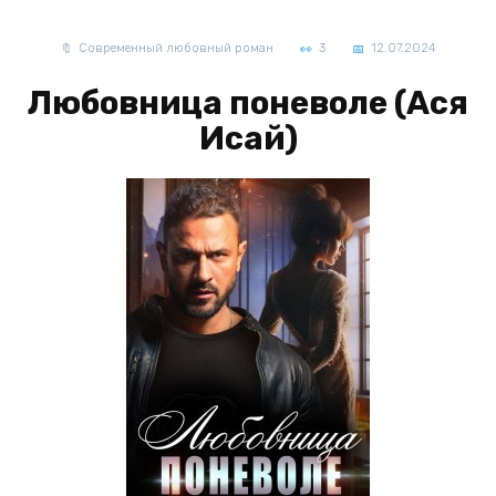
Современный любовный роман
3
12.07.2024
Любовница поневоле (Ася
Исай)