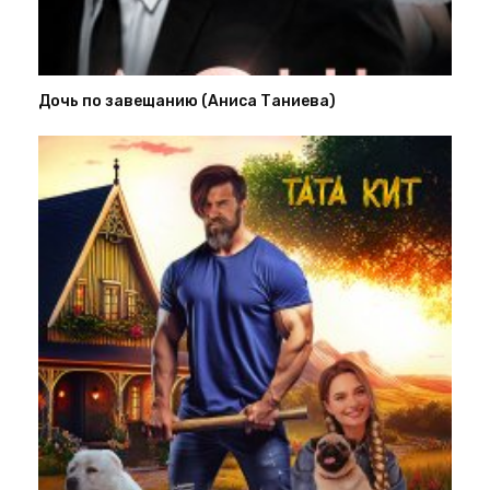
Дочь по завещанию (Аниса Таниева)