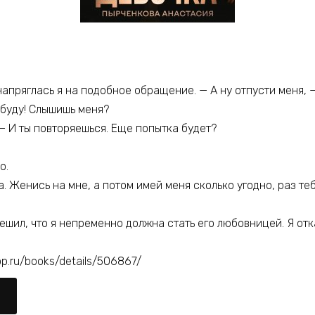
напряглась я на подобное обращение. — А ну отпусти меня, 
е буду! Слышишь меня?
— И ты повторяешься. Еще попытка будет?
о.
. Женись на мне, а потом имей меня сколько угодно, раз те
шил, что я непременно должна стать его любовницей. Я отк
p.ru/books/details/506867/