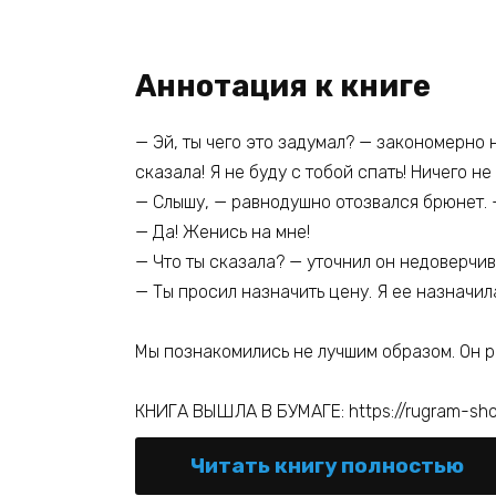
Аннотация к книге
— Эй, ты чего это задумал? — закономерно 
сказала! Я не буду с тобой спать! Ничего н
— Слышу, — равнодушно отозвался брюнет. 
— Да! Женись на мне!
— Что ты сказала? — уточнил он недоверчив
— Ты просил назначить цену. Я ее назначила
Мы познакомились не лучшим образом. Он ре
КНИГА ВЫШЛА В БУМАГЕ: https://rugram-sho
Читать книгу полностью