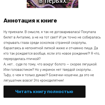
Аннотация к книге
Ну приехали. В смысле, я так не договаривалась! Покупала
билет в Анталию, а не на тот свет! И уж точно не собиралась
открывать глаза среди осколков странной скорлупы,
барахтаясь в непонятной липкой жиже и отчаянно пища. Да
кто так рождается вообще, если это новое рождение?! Я что,
переродилась птичкой?
А, нет… судя по тому, что вокруг болото — скорее лягушкой.
Или головастиком? Но у икринок нет твердой скорлупы…
Тьфу, о чем я только думаю?! Божечки-кошечки, да это не
лягушатник вовсе! Это крокодилятник!
Читать книгу полностью