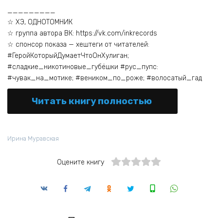
_________
☆ ХЭ, ОДНОТОМНИК
☆ группа автора ВК: https://vk.com/inkrecords
☆ спонсор показа — хештеги от читателей:
#ГеройКоторыйДумаетЧтоОнХулиган;
#сладкие_никотиновые_губёшки #рус_пупс:
#чувак_на_мотике; #веником_по_роже; #волосатый_гад
Читать книгу полностью
Ирина Муравская
Оцените книгу