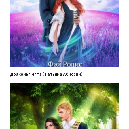
Драконья мята (Татьяна Абиссин)