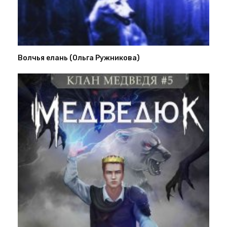
Волчья елань (Ольга Ружникова)