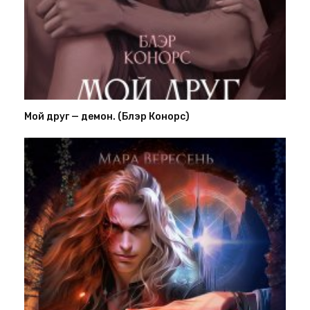
Мой друг — демон. (Блэр Конорс)