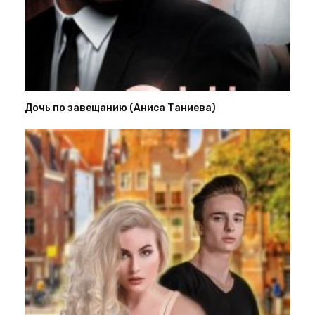
Дочь по завещанию (Аниса Таниева)