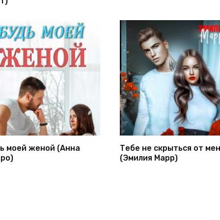
т)
ь моей женой (Анна
Тебе не скрыться от ме
ро)
(Эмилия Марр)