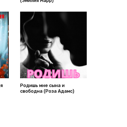
(Эмилия Марр)
ня
Родишь мне сына и
свободна (Роза Адамс)